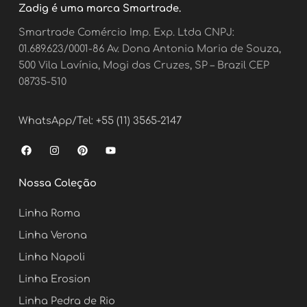
Zadig é uma marca Smartrade.
Smartrade Comércio Imp. Exp. Ltda CNPJ:
01.689.623/0001-86 Av. Dona Antonia Maria de Souza,
500 Vila Lavínia, Mogi das Cruzes, SP – Brazil CEP
08735-510
WhatsApp/Tel: +55 (11) 3565-2147
F
I
P
Y
a
n
i
o
c
s
n
u
e
t
t
t
Nossa Coleção
b
a
e
u
o
g
r
b
o
r
e
e
Linha Roma
k
a
s
m
t
Linha Verona
Linha Napoli
Linha Erosion
Linha Pedra de Rio