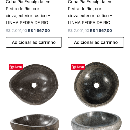
Cuba Pia Esculpida em
Cuba Pia Esculpida em
Pedra de Rio, cor
Pedra de Rio, cor
cinza,exterior rústico –
cinza,exterior rústico –
LINHA PEDRA DE RIO
LINHA PEDRA DE RIO
R$
2.001,00
R$
1.667,00
R$
2.001,00
R$
1.667,00
Adicionar ao carrinho
Adicionar ao carrinho
O
O
O
O
Save
Save
preço
preço
preço
preço
original
atual
original
atual
era:
é:
era:
é:
R$ 2.001,00.
R$ 1.667,00.
R$ 2.001,00.
R$ 1.667,