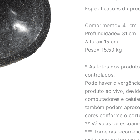
rústico
Especificações do pro
-
LINHA
PEDRA
Comprimento= 41 cm
DE
Profundidade= 31 cm
RIO
quantidade
Altura= 15 cm
Peso= 15.50 kg
* As fotos dos produt
controlados.
Pode haver divergência
produto ao vivo, devid
computadores e celula
também podem apresent
cores conforme o cort
** Válvulas de escoam
*** Torneiras recomen
instalação de torneiras