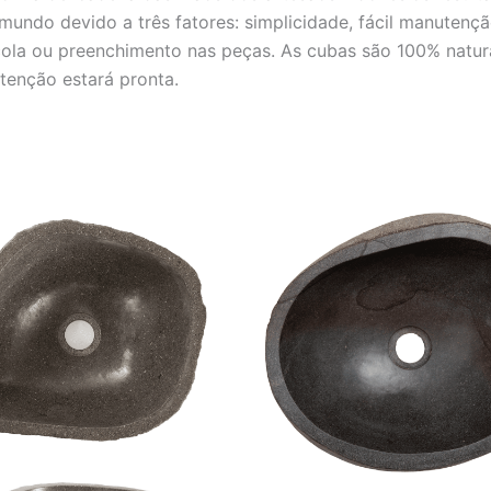
mundo devido a três fatores: simplicidade, fácil manutençã
 cola ou preenchimento nas peças. As cubas são 100% natura
enção estará pronta.
O
O
O
O
preço
preço
preço
preço
original
atual
original
atual
era:
é:
era:
é:
R$ 2.001,00.
R$ 1.667,00.
R$ 2.001,00.
R$ 1.6