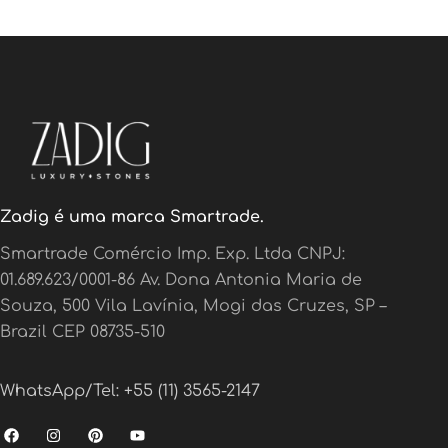
Zadig é uma marca Smartrade.
Smartrade Comércio Imp. Exp. Ltda CNPJ:
01.689.623/0001-86 Av. Dona Antonia Maria de
Souza, 500 Vila Lavínia, Mogi das Cruzes, SP –
Brazil CEP 08735-510
WhatsApp/Tel: +55 (11) 3565-2147
F
I
P
Y
a
n
i
o