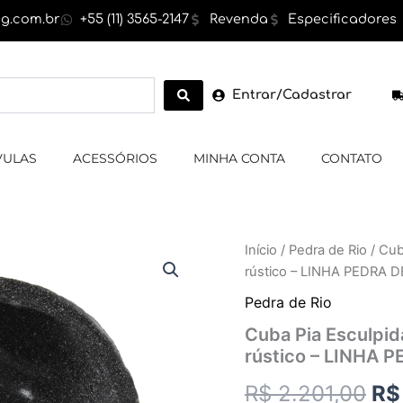
g.com.br
+55 (11) 3565-2147
Revenda
Especificadores
Entrar/Cadastrar
VULAS
ACESSÓRIOS
MINHA CONTA
CONTATO
Cuba
Início
/
Pedra de Rio
/ Cub
O
Pia
rústico – LINHA PEDRA D
Esculpida
pr
em
Pedra de Rio
Pedra
ori
Cuba Pia Esculpida
de
rústico – LINHA 
Rio,
era
cor
R$
2.201,00
R$
cinza,exterior
R$