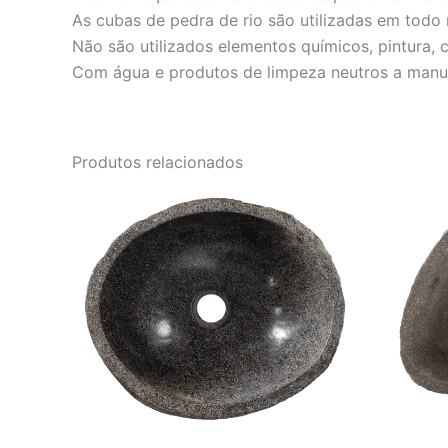
As cubas de pedra de rio são utilizadas em todo 
Não são utilizados elementos químicos, pintura,
Com água e produtos de limpeza neutros a manut
Produtos relacionados
O
O
preço
preço
original
atual
era:
é:
R$ 2.001,00.
R$ 1.667,00.