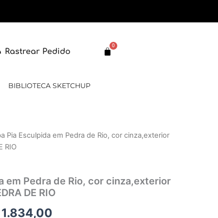
0
Carrinho
Rastrear Pedido
BIBLIOTECA SKETCHUP
a Pia Esculpida em Pedra de Rio, cor cinza,exterior
O
E RIO
eço
preço
ginal
atual
 em Pedra de Rio, cor cinza,exterior
PEDRA DE RIO
:
é:
1.834,00
 2.201,00.
R$ 1.834,00.