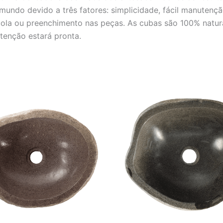
mundo devido a três fatores: simplicidade, fácil manutençã
 cola ou preenchimento nas peças. As cubas são 100% natura
enção estará pronta.
O
O
O
O
preço
preço
preço
preço
original
atual
original
atual
era:
é:
era:
é:
R$ 2.001,00.
R$ 1.667,00.
R$ 2.001,00.
R$ 1.6