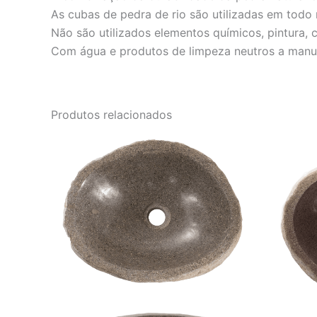
As cubas de pedra de rio são utilizadas em todo 
Não são utilizados elementos químicos, pintura,
Com água e produtos de limpeza neutros a manut
Produtos relacionados
O
O
preço
preço
original
atual
era:
é:
R$ 2.001,00.
R$ 1.667,00.