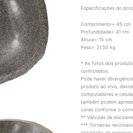
rústico
Especificações do pro
-
LINHA
PEDRA
Comprimento= 45 cm
DE
Profundidade= 41 cm
RIO
quantidade
Altura= 15 cm
Peso= 21.50 kg
* As fotos dos produt
controlados.
Pode haver divergência
produto ao vivo, devid
computadores e celula
também podem apresent
cores conforme o cort
** Válvulas de escoam
*** Torneiras recomen
instalação de torneiras