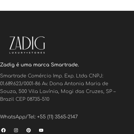
Zadig é uma marca Smartrade.
Smartrade Comércio Imp. Exp. Ltda CNPJ:
01.689.623/0001-86 Av. Dona Antonia Maria de
Souza, 500 Vila Lavínia, Mogi das Cruzes, SP –
Brazil CEP 08735-510
WhatsApp/Tel: +55 (11) 3565-2147
F
I
P
Y
a
n
i
o