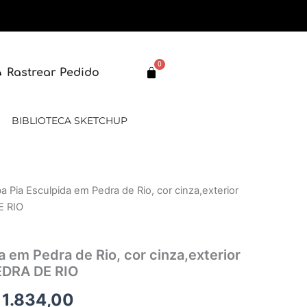
0
Carrinho
Rastrear Pedido
BIBLIOTECA SKETCHUP
a Pia Esculpida em Pedra de Rio, cor cinza,exterior
O
E RIO
eço
preço
ginal
atual
 em Pedra de Rio, cor cinza,exterior
PEDRA DE RIO
:
é:
1.834,00
 2.201,00.
R$ 1.834,00.