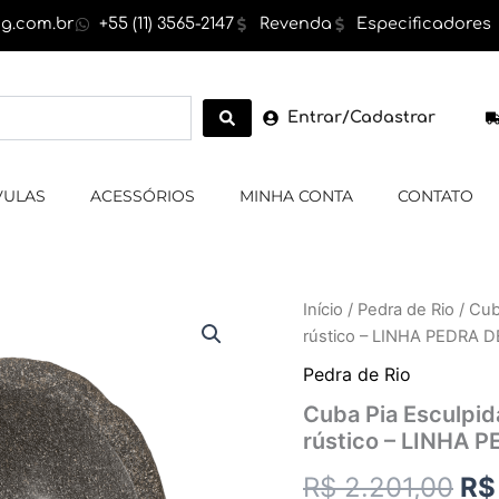
g.com.br
+55 (11) 3565-2147
Revenda
Especificadores
Entrar/Cadastrar
VULAS
ACESSÓRIOS
MINHA CONTA
CONTATO
Cuba
Início
/
Pedra de Rio
/ Cub
O
Pia
rústico – LINHA PEDRA D
Esculpida
pr
em
Pedra de Rio
Pedra
ori
Cuba Pia Esculpida
de
rústico – LINHA 
Rio,
era
cor
R$
2.201,00
R$
cinza,exterior
R$