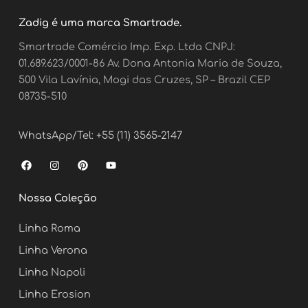
Zadig é uma marca Smartrade.
Smartrade Comércio Imp. Exp. Ltda CNPJ:
01.689.623/0001-86 Av. Dona Antonia Maria de Souza,
500 Vila Lavínia, Mogi das Cruzes, SP – Brazil CEP
08735-510
WhatsApp/Tel: +55 (11) 3565-2147
F
I
P
Y
a
n
i
o
c
s
n
u
e
t
t
t
Nossa Coleção
b
a
e
u
o
g
r
b
o
r
e
e
Linha Roma
k
a
s
m
t
Linha Verona
Linha Napoli
Linha Erosion