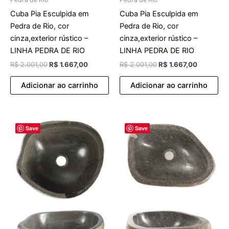
Cuba Pia Esculpida em
Cuba Pia Esculpida em
Pedra de Rio, cor
Pedra de Rio, cor
cinza,exterior rústico –
cinza,exterior rústico –
LINHA PEDRA DE RIO
LINHA PEDRA DE RIO
R$
2.001,00
R$
1.667,00
R$
2.001,00
R$
1.667,00
Adicionar ao carrinho
Adicionar ao carrinho
O
O
O
O
Save
Save
preço
preço
preço
preço
original
atual
original
atual
era:
é:
era:
é:
R$ 2.001,00.
R$ 1.667,00.
R$ 2.001,00.
R$ 1.667,