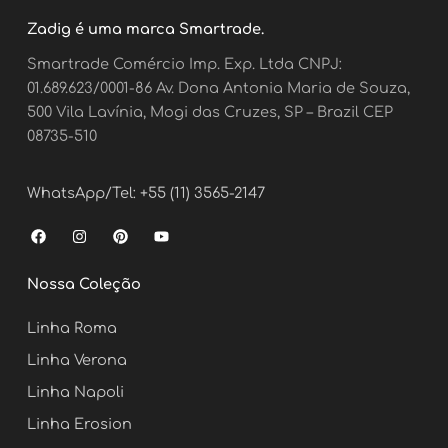
Zadig é uma marca Smartrade.
Smartrade Comércio Imp. Exp. Ltda CNPJ:
01.689.623/0001-86 Av. Dona Antonia Maria de Souza,
500 Vila Lavínia, Mogi das Cruzes, SP – Brazil CEP
08735-510
WhatsApp/Tel: +55 (11) 3565-2147
F
I
P
Y
a
n
i
o
c
s
n
u
e
t
t
t
Nossa Coleção
b
a
e
u
o
g
r
b
o
r
e
e
Linha Roma
k
a
s
m
t
Linha Verona
Linha Napoli
Linha Erosion