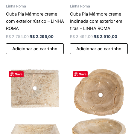
Linha Roma
Linha Roma
Cuba Pia Mármore creme
Cuba Pia Mármore creme
com exterior rústico – LINHA
Inclinada com exterior em
ROMA
tiras – LINHA ROMA
R$
2.754,00
R$
2.295,00
R$
3.492,00
R$
2.910,00
Adicionar ao carrinho
Adicionar ao carrinho
O
O
O
O
Save
Save
preço
preço
preço
preço
original
atual
original
atual
era:
é:
era:
é:
R$ 3.432,00.
R$ 2.860,00.
R$ 2.982,00.
R$ 2.48