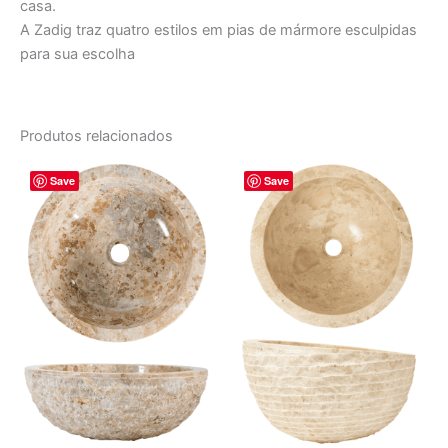
casa.
A Zadig traz quatro estilos em pias de mármore esculpidas
para sua escolha
Produtos relacionados
O
O
O
O
Save
Save
preço
preço
preço
preço
original
atual
original
atual
era:
é:
era:
é:
R$ 2.754,00.
R$ 2.295,00.
R$ 3.492,00.
R$ 2.910