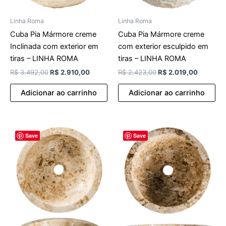
Linha Roma
Linha Roma
Cuba Pia Mármore creme
Cuba Pia Mármore creme
Inclinada com exterior em
com exterior esculpido em
tiras – LINHA ROMA
tiras – LINHA ROMA
R$
3.492,00
R$
2.910,00
R$
2.423,00
R$
2.019,00
Adicionar ao carrinho
Adicionar ao carrinho
O
O
O
O
Save
Save
preço
preço
preço
preço
original
atual
original
atual
era:
é:
era:
é:
R$ 2.309,00.
R$ 1.924,00.
R$ 2.423,00.
R$ 2.019