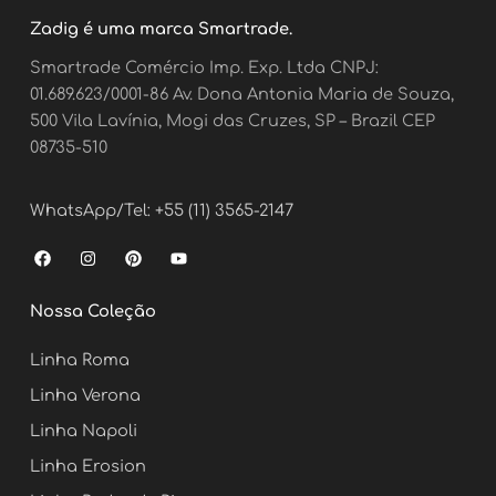
Zadig é uma marca Smartrade.
Smartrade Comércio Imp. Exp. Ltda CNPJ:
01.689.623/0001-86 Av. Dona Antonia Maria de Souza,
500 Vila Lavínia, Mogi das Cruzes, SP – Brazil CEP
08735-510
WhatsApp/Tel: +55 (11) 3565-2147
F
I
P
Y
a
n
i
o
c
s
n
u
e
t
t
t
Nossa Coleção
b
a
e
u
o
g
r
b
o
r
e
e
Linha Roma
k
a
s
m
t
Linha Verona
Linha Napoli
Linha Erosion