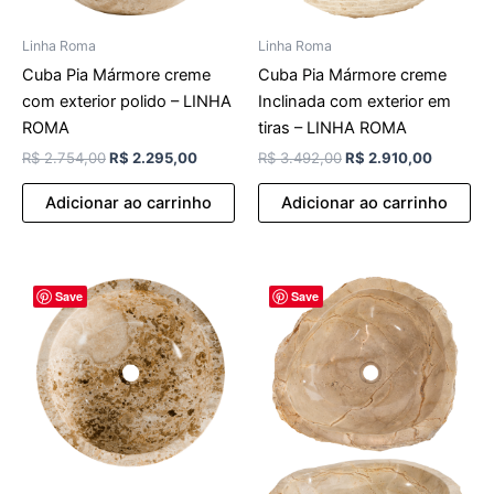
Linha Roma
Linha Roma
Cuba Pia Mármore creme
Cuba Pia Mármore creme
com exterior polido – LINHA
Inclinada com exterior em
ROMA
tiras – LINHA ROMA
R$
2.754,00
R$
2.295,00
R$
3.492,00
R$
2.910,00
Adicionar ao carrinho
Adicionar ao carrinho
O
O
O
O
Save
Save
preço
preço
preço
preço
original
atual
original
atual
era:
é:
era:
é:
R$ 3.088,00.
R$ 2.573,00.
R$ 2.982,00.
R$ 2.48