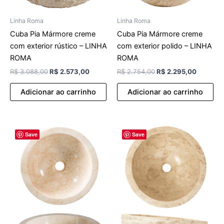
Linha Roma
Linha Roma
Cuba Pia Mármore creme
Cuba Pia Mármore creme
com exterior rústico – LINHA
com exterior polido – LINHA
ROMA
ROMA
R$
3.088,00
R$
2.573,00
R$
2.754,00
R$
2.295,00
Adicionar ao carrinho
Adicionar ao carrinho
O
O
O
O
Save
Save
preço
preço
preço
preço
original
atual
original
atual
era:
é:
era:
é:
R$ 2.423,00.
R$ 2.019,00.
R$ 3.492,00.
R$ 2.910