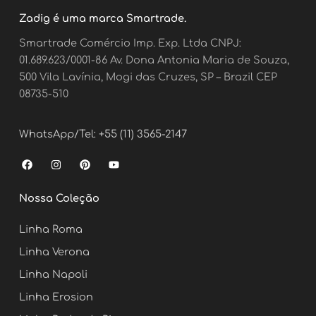
Zadig é uma marca Smartrade.
Smartrade Comércio Imp. Exp. Ltda CNPJ:
01.689.623/0001-86 Av. Dona Antonia Maria de Souza,
500 Vila Lavínia, Mogi das Cruzes, SP – Brazil CEP
08735-510
WhatsApp/Tel: +55 (11) 3565-2147
F
I
P
Y
a
n
i
o
c
s
n
u
e
t
t
t
Nossa Coleção
b
a
e
u
o
g
r
b
o
r
e
e
Linha Roma
k
a
s
m
t
Linha Verona
Linha Napoli
Linha Erosion