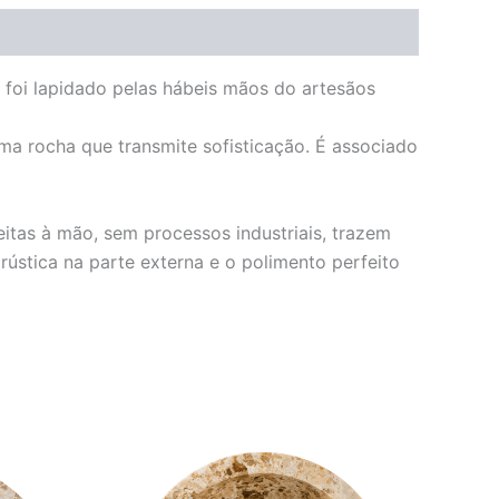
r foi lapidado pelas hábeis mãos do artesãos
ma rocha que transmite sofisticação. É associado
eitas à mão, sem processos industriais, trazem
ústica na parte externa e o polimento perfeito
O
O
preço
preço
original
atual