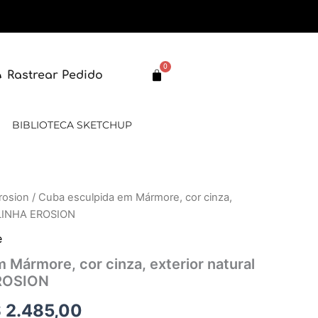
0
Carrinho
Rastrear Pedido
BIBLIOTECA SKETCHUP
rosion
/ Cuba esculpida em Mármore, cor cinza,
O
 – LINHA EROSION
eço
preço
e
iginal
atual
 Mármore, cor cinza, exterior natural
EROSION
a:
é:
$
2.485,00
 2.982,00.
R$ 2.485,00.