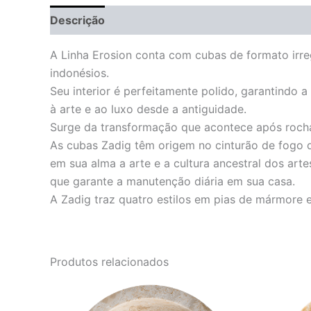
Descrição
Informação adicional
A Linha Erosion conta com cubas de formato irreg
indonésios.
Seu interior é perfeitamente polido, garantindo
à arte e ao luxo desde a antiguidade.
Surge da transformação que acontece após rocha
As cubas Zadig têm origem no cinturão de fogo do
em sua alma a arte e a cultura ancestral dos ar
que garante a manutenção diária em sua casa.
A Zadig traz quatro estilos em pias de mármore 
Produtos relacionados
O
O
preço
preço
original
atual