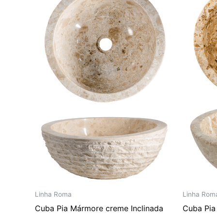
era:
é:
R$ 3.102,00.
R$ 2.585,00.
Linha Roma
Linha Rom
Cuba Pia Mármore creme Inclinada
Cuba Pi