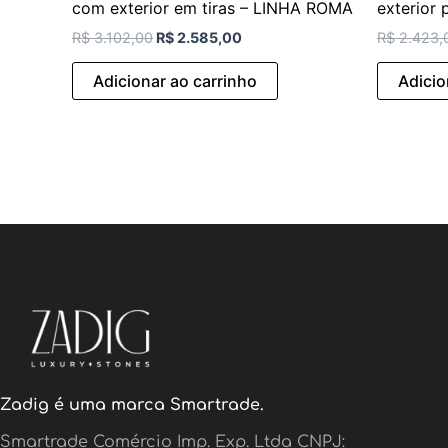
com exterior em tiras – LINHA ROMA
exterior
R$
3.102,00
R$
2.585,00
R$
2.423,
Adicionar ao carrinho
Adicio
Zadig é uma marca Smartrade.
Smartrade Comércio Imp. Exp. Ltda CNPJ: