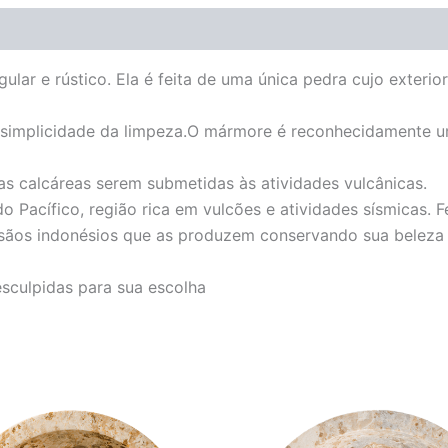
ular e rústico. Ela é feita de uma única pedra cujo exterio
 a simplicidade da limpeza.O mármore é reconhecidamente u
s calcáreas serem submetidas às atividades vulcânicas.
 Pacífico, região rica em vulcões e atividades sísmicas. F
tesãos indonésios que as produzem conservando sua beleza r
esculpidas para sua escolha
O
O
O
O
preço
preço
preço
preço
original
atual
original
atual