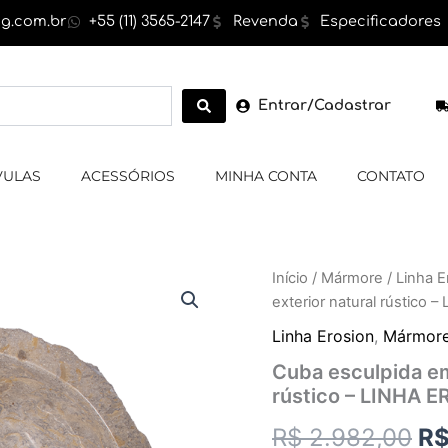
g.com.br
+55 (11) 3565-2147
Revenda
Especificadores
Entrar/Cadastrar
VULAS
ACESSÓRIOS
MINHA CONTA
CONTATO
Cuba
Início
/
Mármore
/
Linha E
O
esculpida
exterior natural rústico
em
pr
Mármore,
Linha Erosion
,
Mármor
cor
or
Cuba esculpida em
cinza,
rústico – LINHA 
exterior
er
natural
R$
2.982,00
R
rústico
R$