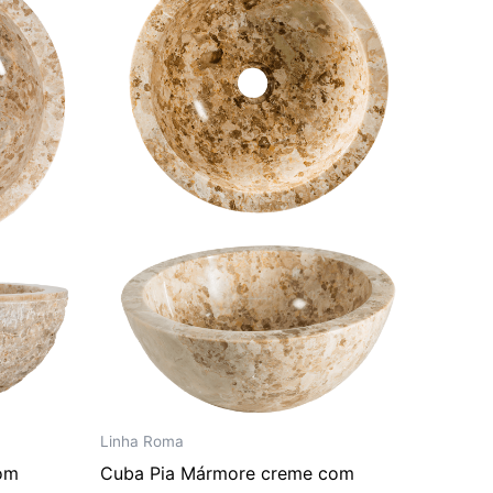
era:
é:
295,00.
R$ 2.423,00.
R$ 2.019,00.
Linha Roma
om
Cuba Pia Mármore creme com