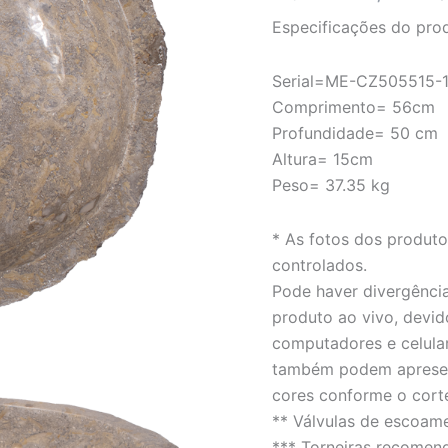
–
Especificações do pro
LINHA
EROSION
quantidade
Serial=ME-CZ505515-
Comprimento= 56cm
Profundidade= 50 cm
Altura= 15cm
Peso= 37.35 kg
* As fotos dos produt
controlados.
Pode haver divergência
produto ao vivo, devid
computadores e celula
também podem apresent
cores conforme o cort
** Válvulas de escoam
*** Torneiras recomen