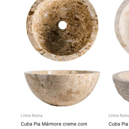
era:
é:
R$ 2.423,00.
R$ 2.019,00.
Linha Roma
Linha Rom
Cuba Pia Mármore creme com
Cuba Pia