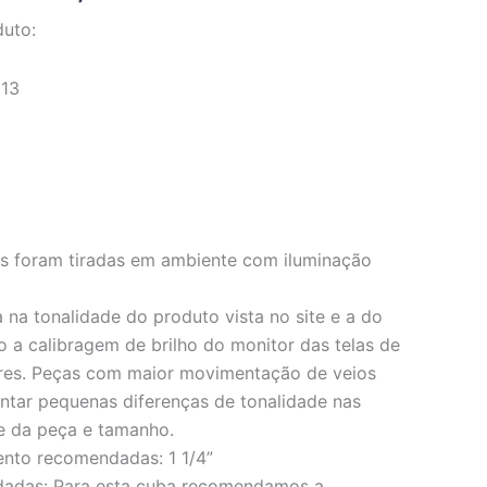
duto:
113
os foram tiradas em ambiente com iluminação
 na tonalidade do produto vista no site e a do
o a calibragem de brilho do monitor das telas de
res. Peças com maior movimentação de veios
ar pequenas diferenças de tonalidade nas
e da peça e tamanho.
ento recomendadas: 1 1/4”
dadas: Para esta cuba recomendamos a