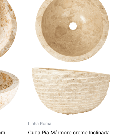
era:
é:
295,00.
R$ 3.492,00.
R$ 2.910,00.
Linha Roma
om
Cuba Pia Mármore creme Inclinada