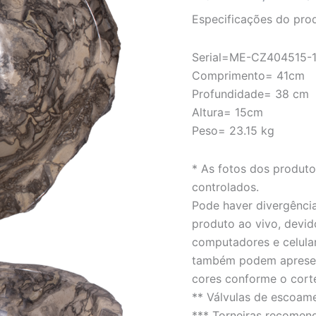
–
Especificações do pro
LINHA
EROSION
quantidade
Serial=ME-CZ404515-
Comprimento= 41cm
Profundidade= 38 cm
Altura= 15cm
Peso= 23.15 kg
* As fotos dos produt
controlados.
Pode haver divergência
produto ao vivo, devid
computadores e celula
também podem apresent
cores conforme o cort
** Válvulas de escoam
*** Torneiras recomen