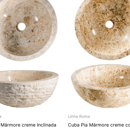
era:
é:
era:
é:
R$ 3.102,00.
R$ 2.585,00.
R$ 2.754,00.
R$ 2.
a
Linha Roma
 Mármore creme Inclinada
Cuba Pia Mármore creme c