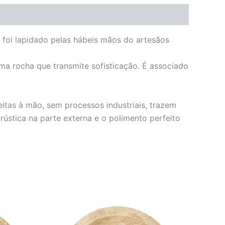
r foi lapidado pelas hábeis mãos do artesãos
ma rocha que transmite sofisticação. É associado
eitas à mão, sem processos industriais, trazem
ústica na parte externa e o polimento perfeito
O
O
preço
preço
original
atual