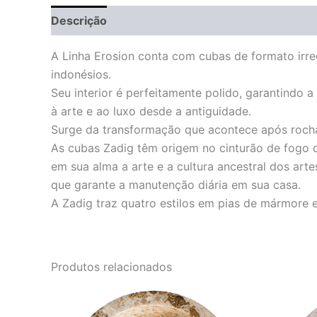
Descrição
Informação adicional
A Linha Erosion conta com cubas de formato irreg
indonésios.
Seu interior é perfeitamente polido, garantindo
à arte e ao luxo desde a antiguidade.
Surge da transformação que acontece após rocha
As cubas Zadig têm origem no cinturão de fogo do
em sua alma a arte e a cultura ancestral dos ar
que garante a manutenção diária em sua casa.
A Zadig traz quatro estilos em pias de mármore 
Produtos relacionados
O
O
preço
preço
original
atual