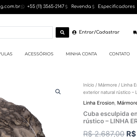
g.com.br
+55 (11) 3565-2147
Revenda
Especificadores
Entrar/Cadastrar
VULAS
ACESSÓRIOS
MINHA CONTA
CONTATO
Cuba
Início
/
Mármore
/
Linha E
O
esculpida
exterior natural rústico
em
pr
Mármore,
Linha Erosion
,
Mármor
cor
ori
Cuba esculpida em
cinza,
rústico – LINHA 
exterior
era
natural
R$
2.687,00
R$
rústico
R$