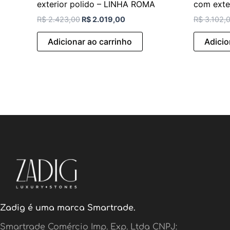
exterior polido – LINHA ROMA
com exte
R$
2.423,00
R$
2.019,00
R$
3.102,
Adicionar ao carrinho
Adicio
Zadig é uma marca Smartrade.
Smartrade Comércio Imp. Exp. Ltda CNPJ: