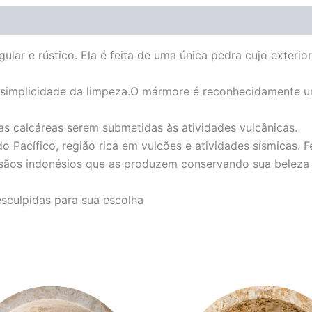
ular e rústico. Ela é feita de uma única pedra cujo exterio
 a simplicidade da limpeza.O mármore é reconhecidamente u
s calcáreas serem submetidas às atividades vulcânicas.
 Pacífico, região rica em vulcões e atividades sísmicas. F
tesãos indonésios que as produzem conservando sua beleza r
esculpidas para sua escolha
O
O
O
O
preço
preço
preço
preço
original
atual
original
atual