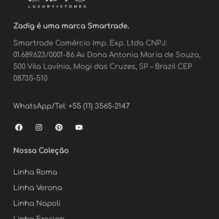
Zadig é uma marca Smartrade.
Smartrade Comércio Imp. Exp. Ltda CNPJ:
01.689.623/0001-86 Av. Dona Antonia Maria de Souza,
500 Vila Lavínia, Mogi das Cruzes, SP – Brazil CEP
08735-510
WhatsApp/Tel: +55 (11) 3565-2147
F
I
P
Y
a
n
i
o
c
s
n
u
e
t
t
t
Nossa Coleção
b
a
e
u
o
g
r
b
o
r
e
e
Linha Roma
k
a
s
m
t
Linha Verona
Linha Napoli