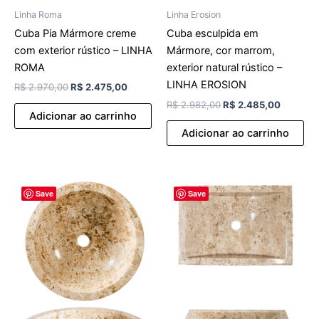
Linha Roma
Linha Erosion
Cuba Pia Mármore creme
Cuba esculpida em
com exterior rústico – LINHA
Mármore, cor marrom,
ROMA
exterior natural rústico –
LINHA EROSION
R$
2.970,00
R$
2.475,00
R$
2.982,00
R$
2.485,00
Adicionar ao carrinho
Adicionar ao carrinho
O
O
O
O
Save
Save
preço
preço
preço
preço
original
atual
original
atual
era:
é:
era:
é:
R$ 2.754,00.
R$ 2.295,00.
R$ 3.308,00.
R$ 2.756