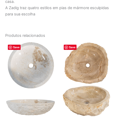
casa.
A Zadig traz quatro estilos em pias de mármore esculpidas
para sua escolha
Produtos relacionados
O
O
O
O
Save
Save
preço
preço
preço
preço
original
atual
original
atual
era:
é:
era:
é:
R$ 2.970,00.
R$ 2.475,00.
R$ 2.982,00.
R$ 2.48