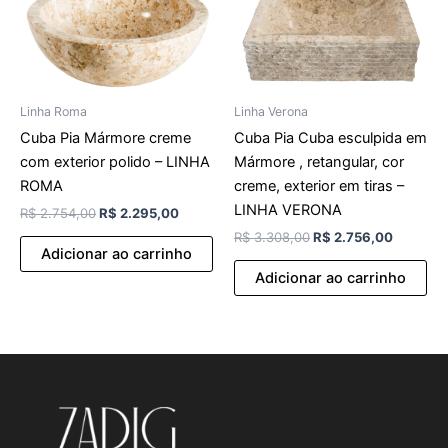
Linha Roma
Linha Verona
Cuba Pia Mármore creme
Cuba Pia Cuba esculpida em
com exterior polido – LINHA
Mármore , retangular, cor
ROMA
creme, exterior em tiras –
LINHA VERONA
R$
2.754,00
R$
2.295,00
R$
3.308,00
R$
2.756,00
Adicionar ao carrinho
Adicionar ao carrinho